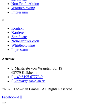
Non-Profit-Aktion
Whistleblowing
Impressum
×
Kontakt
Karriere
Zertifikate
Non-Profit-Aktion
Whistleblowing
Impressum
Adresse
Margarete-von-Wrangell-Str. 19
65779 Kelkheim
+49 6195 67773-0
kontakt@tas-plan.de
©2025 TAS-Plan GmbH | All Rights Reserved.
Facebook-f